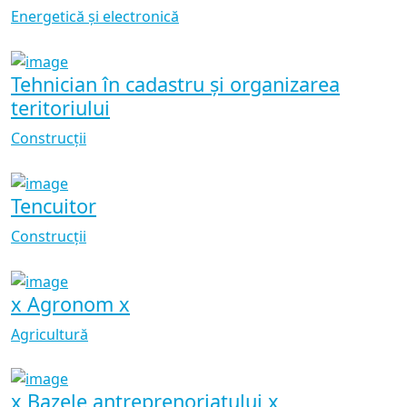
Energetică și electronică
Tehnician în cadastru și organizarea
teritoriului
Construcții
Tencuitor
Construcții
x Agronom x
Agricultură
x Bazele antreprenoriatului x