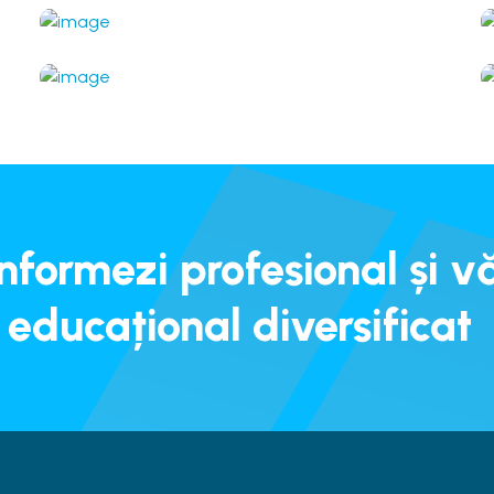
Servicii și prelucrarea alimentelor
Croitor-cusător
Industria ușoară
Electrogazosudor-montator
Construcții
Tencuitor-placator cu plăci
Construcții
nformezi profesional și v
 educațional diversificat