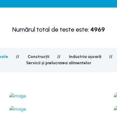
Numărul total de teste este:
4969
oate
Construcții
Industria ușoară
Servicii și prelucrarea alimentelor
Bucătar