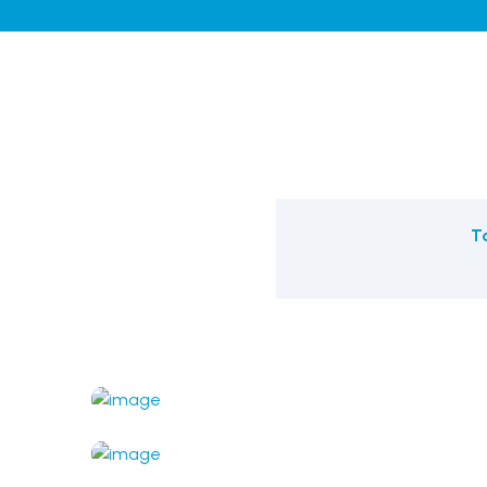
T
Brutar