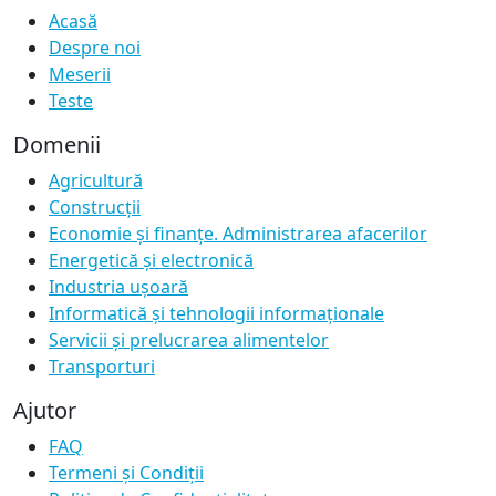
Acasă
Despre noi
Meserii
Teste
Domenii
Agricultură
Construcții
Economie și finanțe. Administrarea afacerilor
Energetică și electronică
Industria ușoară
Informatică și tehnologii informaționale
Servicii și prelucrarea alimentelor
Transporturi
Ajutor
FAQ
Termeni și Condiții