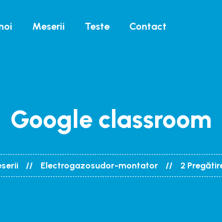
noi
Meserii
Teste
Contact
Google classroom
serii
Electrogazosudor-montator
2 Pregătir