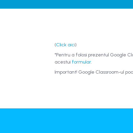
(
Click aici
)
*Pentru a folosi prezentul Google Cl
acestui
formular
.
Important! Google Classroom-ul poate