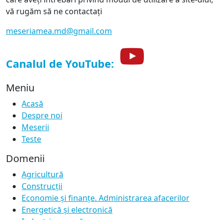
vă rugăm să ne contactați
meseriamea.md@gmail.com
Canalul de YouTube:
Meniu
Acasă
Despre noi
Meserii
Teste
Domenii
Agricultură
Construcții
Economie și finanțe. Administrarea afacerilor
Energetică și electronică