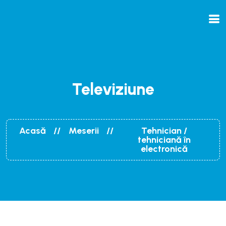
Televiziune
Acasă
Meserii
Tehnician /
tehniciană în
electronică