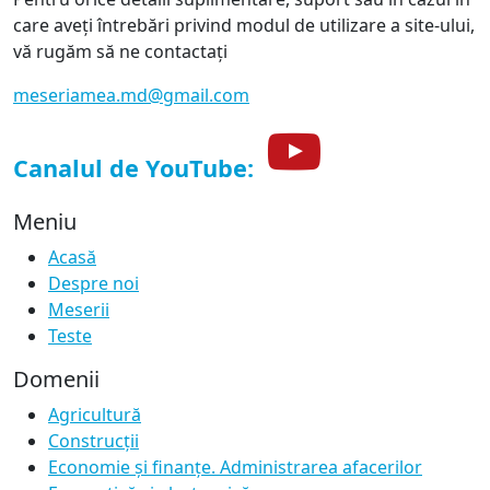
care aveți întrebări privind modul de utilizare a site-ului,
vă rugăm să ne contactați
meseriamea.md@gmail.com
Canalul de YouTube:
Meniu
Acasă
Despre noi
Meserii
Teste
Domenii
Agricultură
Construcții
Economie și finanțe. Administrarea afacerilor